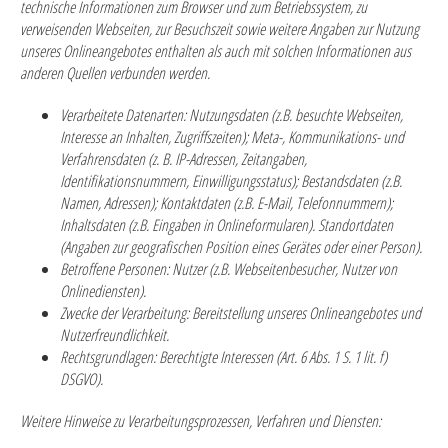
technische Informationen zum Browser und zum Betriebssystem, zu
verweisenden Webseiten, zur Besuchszeit sowie weitere Angaben zur Nutzung
unseres Onlineangebotes enthalten als auch mit solchen Informationen aus
anderen Quellen verbunden werden.
Verarbeitete Datenarten:
Nutzungsdaten (z.B. besuchte Webseiten,
Interesse an Inhalten, Zugriffszeiten); Meta-, Kommunikations- und
Verfahrensdaten (z. B. IP-Adressen, Zeitangaben,
Identifikationsnummern, Einwilligungsstatus); Bestandsdaten (z.B.
Namen, Adressen); Kontaktdaten (z.B. E-Mail, Telefonnummern);
Inhaltsdaten (z.B. Eingaben in Onlineformularen). Standortdaten
(Angaben zur geografischen Position eines Gerätes oder einer Person).
Betroffene Personen:
Nutzer (z.B. Webseitenbesucher, Nutzer von
Onlinediensten).
Zwecke der Verarbeitung:
Bereitstellung unseres Onlineangebotes und
Nutzerfreundlichkeit.
Rechtsgrundlagen:
Berechtigte Interessen (Art. 6 Abs. 1 S. 1 lit. f)
DSGVO).
Weitere Hinweise zu Verarbeitungsprozessen, Verfahren und Diensten: