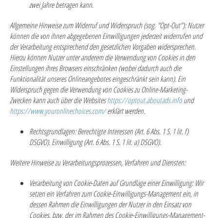
zwei Jahre betragen kann.
Allgemeine Hinweise zum Widerruf und Widerspruch (sog. "Opt-Out"):
Nutzer
können die von ihnen abgegebenen Einwilligungen jederzeit widerrufen und
der Verarbeitung entsprechend den gesetzlichen Vorgaben widersprechen.
Hierzu können Nutzer unter anderem die Verwendung von Cookies in den
Einstellungen ihres Browsers einschränken (wobei dadurch auch die
Funktionalität unseres Onlineangebotes eingeschränkt sein kann). Ein
Widerspruch gegen die Verwendung von Cookies zu Online-Marketing-
Zwecken kann auch über die Websites
https://optout.aboutads.info
und
https://www.youronlinechoices.com/
erklärt werden.
Rechtsgrundlagen:
Berechtigte Interessen (Art. 6 Abs. 1 S. 1 lit. f)
DSGVO). Einwilligung (Art. 6 Abs. 1 S. 1 lit. a) DSGVO).
Weitere Hinweise zu Verarbeitungsprozessen, Verfahren und Diensten:
Verarbeitung von Cookie-Daten auf Grundlage einer Einwilligung:
Wir
setzen ein Verfahren zum Cookie-Einwilligungs-Management ein, in
dessen Rahmen die Einwilligungen der Nutzer in den Einsatz von
Cookies, bzw. der im Rahmen des Cookie-Einwilligungs-Management-