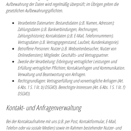
Aufbewahrung der Daten wird regelmäßig überprüft; im Übrigen gelten die
gesetzlichen Aufbewahrungspflichten.
Verarbeitete Datenarten:
Bestandsdaten (z.B. Namen, Adressen);
Zahlungsdaten (z.B. Bankverbindungen, Rechnungen,
Zahlungshistorie); Kontaktdaten (z.B. E-Mail, Telefonnummern).
Vertragsdaten (z.B. Vertragsgegenstand, Laufzeit, Kundenkategorie).
Betroffene Personen:
Nutzer (z.B. Webseitenbesucher, Nutzer von
Onlinediensten); Mitglieder. Geschäfts- und Vertragspartner.
Zwecke der Verarbeitung:
Erbringung vertraglicher Leistungen und
Erfüllung vertraglicher Pflichten; Kontaktanfragen und Kommunikation.
Verwaltung und Beantwortung von Anfragen.
Rechtsgrundlagen:
Vertragserfüllung und vorvertragliche Anfragen (Art.
6 Abs. 1 S. 1 lit. b) DSGVO). Berechtigte Interessen (Art. 6 Abs. 1 S. 1 lit. f)
DSGVO).
Kontakt- und Anfragenverwaltung
Bei der Kontaktaufnahme mit uns (z.B. per Post, Kontaktformular, E-Mail,
Telefon oder via soziale Medien) sowie im Rahmen bestehender Nutzer- und