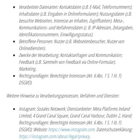
Verarbeitete Datenarten:
Kontaktdaten (z.B. E-Mail, Telefonnummern);
Inhaltsdaten (z.B. Eingaben in Onlineformularen); Nutzungsdaten (z.B.
besuchte Webseiten, Interesse an Inhalten, Zugriffszeiten). Meta-,
Kommunikations- und Verfahrensdaten (z. B. IP-Adressen, Zeitangaben,
Identifikationsnummern, Einwilligungsstatus).
Betroffene Personen:
Nutzer (z.B. Webseitenbesucher, Nutzer von
Onlinediensten).
Zwecke der Verarbeitung:
Kontaktanfragen und Kommunikation;
Feedback (z.B. Sammeln von Feedback via Online-Formular).
Marketing.
Rechtsgrundlagen:
Berechtigte Interessen (Art. 6 Abs. 1 S. 1 lit. f)
DSGVO).
Weitere Hinweise zu Verarbeitungsprozessen, Verfahren und Diensten:
Instagram:
Soziales Netzwerk;
Dienstanbieter:
Meta Platforms Ireland
Limited, 4 Grand Canal Square, Grand Canal Harbour, Dublin 2, Irland;
Rechtsgrundlagen:
Berechtigte Interessen (Art. 6 Abs. 1 S. 1 lit. f)
DSGVO);
Website:
https://www.instagram.com
.
Datenschutzerklärung:
https://instagram.com/about/legal/privacy
.