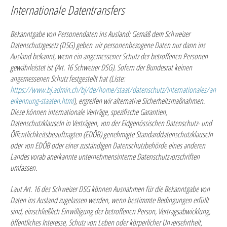
Internationale Datentransfers
Bekanntgabe von Personendaten ins Ausland: Gemäß dem Schweizer
Datenschutzgesetz (DSG) geben wir personenbezogene Daten nur dann ins
Ausland bekannt, wenn ein angemessener Schutz der betroffenen Personen
gewährleistet ist (Art. 16 Schweizer DSG). Sofern der Bundesrat keinen
angemessenen Schutz festgestellt hat (Liste:
https://www.bj.admin.ch/bj/de/home/staat/datenschutz/internationales/an
erkennung-staaten.html
), ergreifen wir alternative Sicherheitsmaßnahmen.
Diese können internationale Verträge, spezifische Garantien,
Datenschutzklauseln in Verträgen, von der Eidgenössischen Datenschutz- und
Öffentlichkeitsbeauftragten (EDÖB) genehmigte Standarddatenschutzklauseln
oder von EDÖB oder einer zuständigen Datenschutzbehörde eines anderen
Landes vorab anerkannte unternehmensinterne Datenschutzvorschriften
umfassen.
Laut Art. 16 des Schweizer DSG können Ausnahmen für die Bekanntgabe von
Daten ins Ausland zugelassen werden, wenn bestimmte Bedingungen erfüllt
sind, einschließlich Einwilligung der betroffenen Person, Vertragsabwicklung,
öffentliches Interesse, Schutz von Leben oder körperlicher Unversehrtheit,