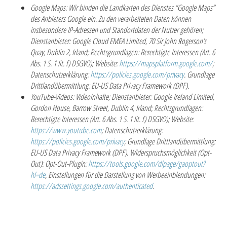
Google Maps:
Wir binden die Landkarten des Dienstes “Google Maps”
des Anbieters Google ein. Zu den verarbeiteten Daten können
insbesondere IP-Adressen und Standortdaten der Nutzer gehören;
Dienstanbieter:
Google Cloud EMEA Limited, 70 Sir John Rogerson’s
Quay, Dublin 2, Irland;
Rechtsgrundlagen:
Berechtigte Interessen (Art. 6
Abs. 1 S. 1 lit. f) DSGVO);
Website:
https://mapsplatform.google.com/
;
Datenschutzerklärung:
https://policies.google.com/privacy
.
Grundlage
Drittlandübermittlung:
EU-US Data Privacy Framework (DPF).
YouTube-Videos:
Videoinhalte;
Dienstanbieter:
Google Ireland Limited,
Gordon House, Barrow Street, Dublin 4, Irland;
Rechtsgrundlagen:
Berechtigte Interessen (Art. 6 Abs. 1 S. 1 lit. f) DSGVO);
Website:
https://www.youtube.com
;
Datenschutzerklärung:
https://policies.google.com/privacy
;
Grundlage Drittlandübermittlung:
EU-US Data Privacy Framework (DPF).
Widerspruchsmöglichkeit (Opt-
Out):
Opt-Out-Plugin:
https://tools.google.com/dlpage/gaoptout?
hl=de
, Einstellungen für die Darstellung von Werbeeinblendungen:
https://adssettings.google.com/authenticated
.