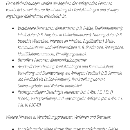
Geschäftsbeziehungen werden die Angaben der anfragenden Personen
verarbeitet soweit dies zur Beantwortung der Kontaktanfragen und etwaiger
angefragter Maßnahmen erforderlich ist.
Verarbeitete Datenarten:
Kontaktdaten (z.B. E-Mail, Telefonnummern);
Inhaltsdaten (z.B. Eingaben in Onlineformularen); Nutzungsdaten (z.B.
besuchte Webseiten, Interesse an Inhalten, Zugriffszeiten). Meta-,
Kommunikations- und Verfahrensdaten (z. B. IP-Adressen, Zeitangaben,
Identifikationsnummern, Einwilligungsstatus).
Betroffene Personen:
Kommunikationspartner.
Zwecke der Verarbeitung:
Kontaktanfragen und Kommunikation;
Verwaltung und Beantwortung von Anfragen; Feedback (z.B. Sammeln
von Feedback via Online-Formular). Bereitstellung unseres
Onlineangebotes und Nutzerfreundlichkeit.
Rechtsgrundlagen:
Berechtigte Interessen (Art. 6 Abs. 1 S. 1 lit. f)
DSGVO). Vertragserfüllung und vorvertragliche Anfragen (Art. 6 Abs. 1 S.
1 lit. b) DSGVO).
Weitere Hinweise zu Verarbeitungsprozessen, Verfahren und Diensten:
Kontaktformular:
Wenn Nutzer über unser Kontaktformular, E-Mail