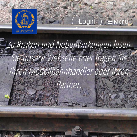
Login
Menü
Zu Risiken und Nebenwirkungen lesen
Sie unsere Webseite oder fragen Sie
Ihren Modellbahnhändler oder Ihren
Partner.