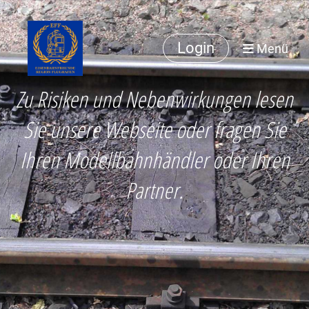
Login
Menü
Zu Risiken und Nebenwirkungen lesen
Sie unsere Webseite oder fragen Sie
Ihren Modellbahnhändler oder Ihren
Partner.